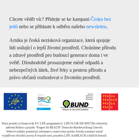
Chcete vědět víc? Přidejte se ke kampani
Česko bez
jedů
nebo se přihlaste k odběru našeho
newslettru
.
Arnika je česká nezisková organizace, která spojuje
lidi usilující o lepší životní prostředí. Chráníme přírodu
a zdravé prostředí pro budoucí generace doma i ve
světě. Dlouhodobě prosazujeme méně odpadů a
nebezpečných látek, živé řeky a pestrou přírodu a
právo občanů rozhodovat o životním prostředí.
Tento projekt je financován EU LIFE programem (č. LIFE16 GIE/DE/000738) a hlavním
městem Prahou a projekt “Fragen Sie REACH” Deutsche Bundesstiftung Umwelt.
Webové stránky prezentují informace a stanoviska spolku Arnika a nemusí nutně
vyjadřovat oficiální postoj Evropské unie, projektu LIFE AskREACH a dalších donorů.