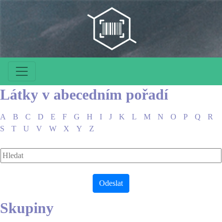
Látky v abecedním pořadí
A
B
C
D
E
F
G
H
I
J
K
L
M
N
O
P
Q
R
S
T
U
V
W
X
Y
Z
Skupiny