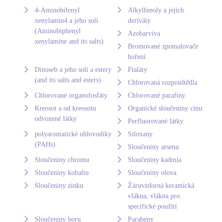
4-Aminobifenyl
Alkylfenoly a jejich
xenylamin4 a jeho soli
deriváty
(Aminobiphenyl
Azobarviva
xenylamine and its salts)
Bromované zpomalovače
hoření
Dinoseb a jeho soli a estery
Ftaláty
(and its salts and esters)
Chlorovaná rozpouštědla
Chlorované organofosfáty
Chlorované parafiny
Kreosot a od kreosotu
Organické sloučeniny cínu
odvozené látky
Perfluorované látky
polyaromatické uhlovodíky
Siloxany
(PAHs)
Sloučeniny arsenu
Sloučeniny chromu
Sloučeniny kadmia
Sloučeniny kobaltu
Sloučeniny olova
Sloučeniny zinku
Žáruvzdorná keramická
vlákna, vlákna pro
specifické použití
Sloučeniny boru
Parabeny