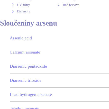
UV filtry
Jiná barviva
Bisfenoly
Sloučeniny arsenu
Arsenic acid
Calcium arsenate
Diarsenic pentaoxide
Diarsenic trioxide
Lead hydrogen arsenate
Triethyl arsenate