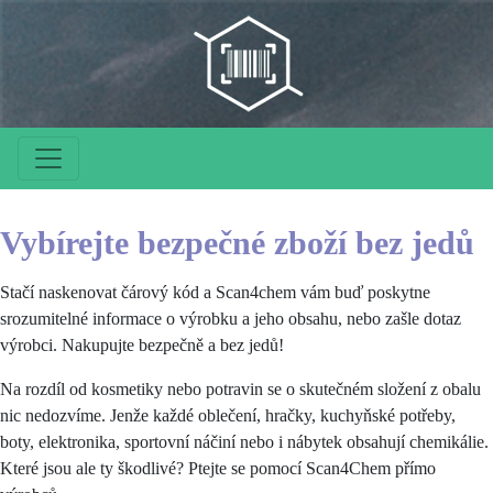
Vybírejte bezpečné zboží bez jedů
Stačí naskenovat čárový kód a Scan4chem vám buď poskytne
srozumitelné informace o výrobku a jeho obsahu, nebo zašle dotaz
výrobci. Nakupujte bezpečně a bez jedů!
Na rozdíl od kosmetiky nebo potravin se o skutečném složení z obalu
nic nedozvíme. Jenže každé oblečení, hračky, kuchyňské potřeby,
boty, elektronika, sportovní náčiní nebo i nábytek obsahují chemikálie.
Které jsou ale ty škodlivé? Ptejte se pomocí Scan4Chem přímo