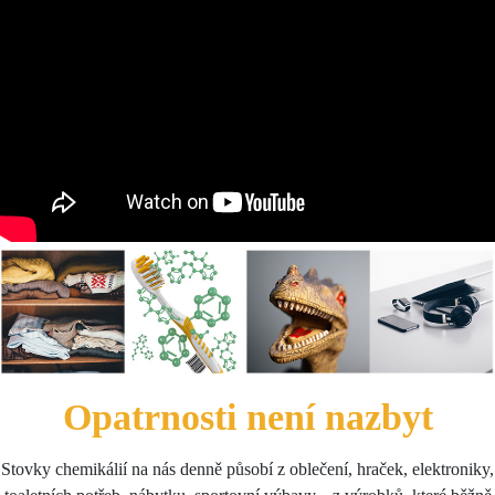
Opatrnosti není nazbyt
Stovky chemikálií na nás denně působí z oblečení, hraček, elektroniky,