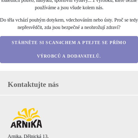
toaletních potřeb, nábytku, sportovní výbavy... z výrobků, které běžně
používáme a jsou všude kolem nás.
Do těla vchází pouhým dotykem, vdechováním nebo ústy. Proč se tedy
nepřesvědčit, zda jsou bezpečné a neohrožují zdraví?
STÁHNĚTE SI SCAN4CHEM A PTEJTE SE PŘÍMO
VÝROBCŮ A DODAVATELŮ.
Kontaktujte nás
Arnika, Dělnická 13,